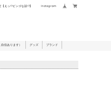
【えっ!?ビンゴな話!?】
Instagram
こ自信あります）
グッズ
ブランド