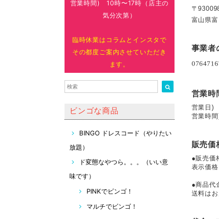
営業時間) 10時〜17時（店主の
〒93009
気分次第）
富山県富山
臨時休業はコラムとインスタで
事業者
その都度ご案内させていただき
ます。
営業時
営業日)
ビンゴな商品
営業時間
BINGO ドレスコード（やりたい
販売価
放題）
●販売価
ド変態なやつら。。。（いい意
表示価格
味です）
●商品代
PINKでビンゴ！
送料はお
マルチでビンゴ！