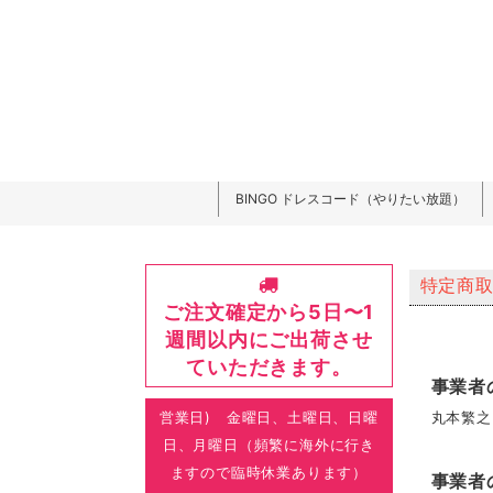
BINGO ドレスコード（やりたい放題）
特定商
ご注文確定から5日〜1
週間以内にご出荷させ
ていただきます。
事業者
営業日) 金曜日、土曜日、日曜
丸本繁之
日、月曜日（頻繁に海外に行き
ますので臨時休業あります）
事業者