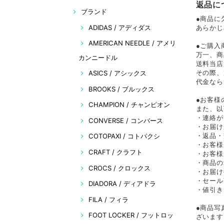
返品に
ブランド
●商品に
ADIDAS / アディダス
あらかじ
AMERICAN NEEDLE / アメリ
●ご購入
万一、商
カンニードル
送料当店
ASICS / アシックス
その際、
代金なら
BROOKS / ブルックス
●お客様
CHAMPION / チャンピオン
また、以
・連絡が
CONVERSE / コンバース
・お届け
・返品・
COTOPAXI / コトパクシ
・お客様
CRAFT / クラフト
・お客様
・商品の
CROCS / クロックス
・お届け
・セール
DIADORA / ディアドラ
・値引き
FILA / フィラ
●商品写
FOOT LOCKER / フットロッ
ざいます