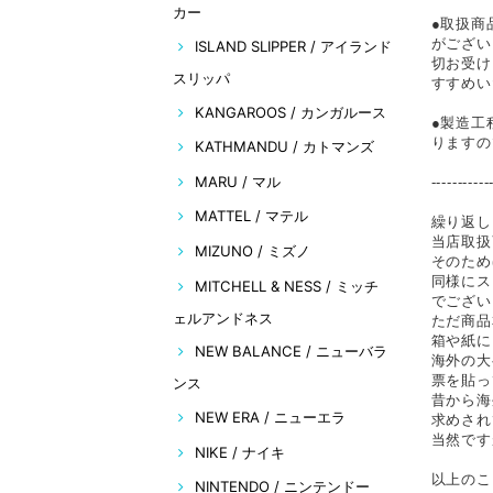
カー
●取扱商
がござい
ISLAND SLIPPER / アイランド
切お受け
スリッパ
すすめい
KANGAROOS / カンガルース
●製造工
りますの
KATHMANDU / カトマンズ
MARU / マル
-----------
MATTEL / マテル
繰り返し
当店取扱
MIZUNO / ミズノ
そのため
同様にス
MITCHELL & NESS / ミッチ
でござい
ェルアンドネス
ただ商品
箱や紙に
NEW BALANCE / ニューバラ
海外の大
票を貼っ
ンス
昔から海
NEW ERA / ニューエラ
求めされ
当然です
NIKE / ナイキ
以上のこ
NINTENDO / ニンテンドー