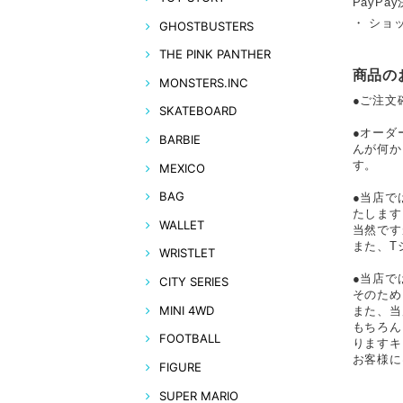
PayPay
・ ショ
GHOSTBUSTERS
THE PINK PANTHER
商品の
MONSTERS.INC
●ご注文
SKATEBOARD
●オーダ
BARBIE
んが何か
す。
MEXICO
BAG
●当店で
たします
WALLET
当然です
また、T
WRISTLET
●当店で
CITY SERIES
そのため
MINI 4WD
また、当
もちろん
FOOTBALL
りますキ
お客様に
FIGURE
SUPER MARIO