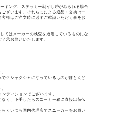
マーキング、ステッカー剥がし跡がみられる場合
もございます。それらにによる返品・交換は一
お客様はご注文時に必ずご確認いただく事をお
ましてはメーカーの検査を通過しているものにな
ご了承お願いいたします。
す。
みでクシャクシャになっているものがほとんど
い。
コンディションでございます。
どなく、下手したらスニーカー箱に直接出荷伝
そらくいつも国内代理店でスニーカーをお買い
。