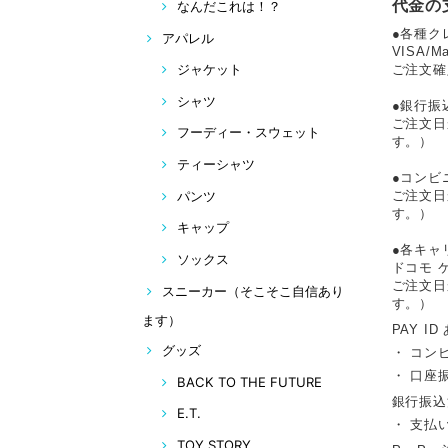
代金の
なんだこれは！？
●各種ク
アパレル
VISA/
ジャケット
ご注文確
シャツ
●銀行振
ご注文日
フーディー・スウェット
す。）
ティーシャツ
●コンビ
パンツ
ご注文日
す。）
キャップ
●各キャ
ソックス
ドコモ 
ご注文日
スニーカー（そこそこ自信あり
す。）
ます）
PAY ID
グッズ
・ コン
・ 口座
BACK TO THE FUTURE
銀行振込
E.T.
・ 支払
TOY STORY