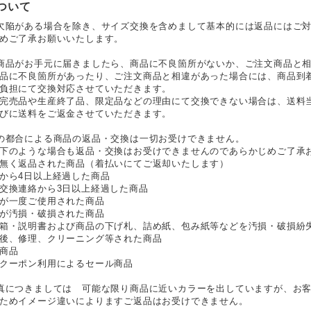
ついて
欠陥がある場合を除き、サイズ交換を含めまして基本的には返品にはご
めご了承お願いいたします。
商品がお手元に届きましたら、商品に不良箇所がないか、ご注文商品と
品に不良箇所があったり、ご注文商品と相違があった場合には、商品到
負担にて交換対応させていただきます。
完売品や生産終了品、限定品などの理由にて交換できない場合は、送料
びに送料をご返金させていただきます。
の都合による商品の返品・交換は一切お受けできません。
下のような場合も返品・交換はお受けできませんのであらかじめご了承
無く返品された商品（着払いにてご返却いたします）
から4日以上経過した商品
交換連絡から3日以上経過した商品
が一度ご使用された商品
が汚損・破損された商品
箱・説明書および商品の下げ札、詰め紙、包み紙等などを汚損・破損紛
後、修理、クリーニング等された商品
商品
クーポン利用によるセール商品
真につきましては 可能な限り商品に近いカラーを出していますが、お
ためイメージ違いによりますご返品はお受けできません。