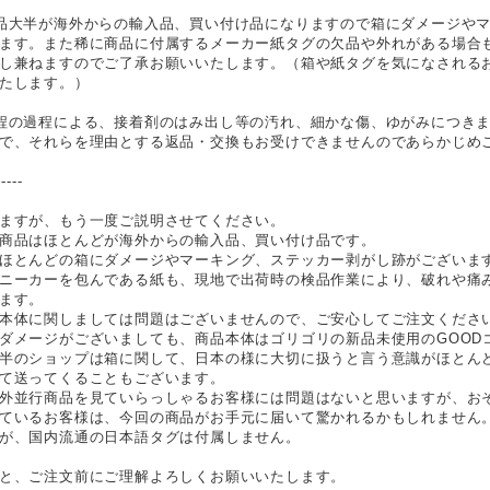
品大半が海外からの輸入品、買い付け品になりますので箱にダメージや
ます。また稀に商品に付属するメーカー紙タグの欠品や外れがある場合
し兼ねますのでご了承お願いいたします。（箱や紙タグを気になされる
たします。）
程の過程による、接着剤のはみ出し等の汚れ、細かな傷、ゆがみにつき
で、それらを理由とする返品・交換もお受けできませんのであらかじめ
-----
ますが、もう一度ご説明させてください。
商品はほとんどが海外からの輸入品、買い付け品です。
ほとんどの箱にダメージやマーキング、ステッカー剥がし跡がございま
ニーカーを包んである紙も、現地で出荷時の検品作業により、破れや痛
ます。
本体に関しましては問題はございませんので、ご安心してご注文くださ
ダメージがございましても、商品本体はゴリゴリの新品未使用のGOOD
半のショップは箱に関して、日本の様に大切に扱うと言う意識がほとん
て送ってくることもございます。
外並行商品を見ていらっしゃるお客様には問題はないと思いますが、お
ているお客様は、今回の商品がお手元に届いて驚かれるかもしれません
が、国内流通の日本語タグは付属しません。
と、ご注文前にご理解よろしくお願いいたします。