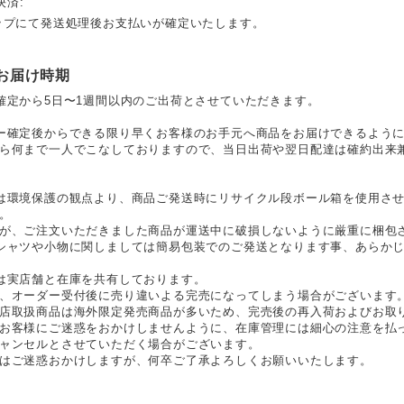
決済:
ップにて発送処理後お支払いが確定いたします。
お届け時期
確定から5日〜1週間以内のご出荷とさせていただきます。
ー確定後からできる限り早くお客様のお手元へ商品をお届けできるように
ら何まで一人でこなしておりますので、当日出荷や翌日配達は確約出来
は環境保護の観点より、商品ご発送時にリサイクル段ボール箱を使用さ
。
が、ご注文いただきました商品が運送中に破損しないように厳重に梱包
シャツや小物に関しましては簡易包装でのご発送となります事、あらか
は実店舗と在庫を共有しております。
、オーダー受付後に売り違いよる完売になってしまう場合がございます
店取扱商品は海外限定発売商品が多いため、完売後の再入荷およびお取
お客様にご迷惑をおかけしませんように、在庫管理には細心の注意を払
ャンセルとさせていただく場合がございます。
はご迷惑おかけしますが、何卒ご了承よろしくお願いいたします。