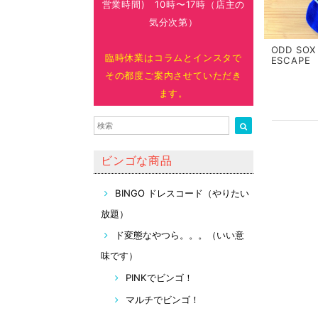
営業時間) 10時〜17時（店主の
気分次第）
ODD SOX 
臨時休業はコラムとインスタで
ESCAPE
その都度ご案内させていただき
ます。
ビンゴな商品
BINGO ドレスコード（やりたい
放題）
ド変態なやつら。。。（いい意
味です）
PINKでビンゴ！
マルチでビンゴ！