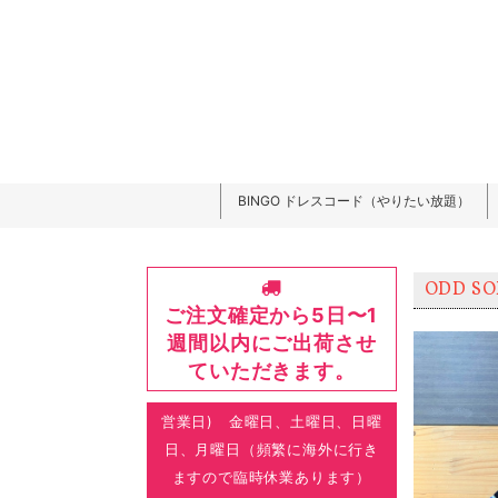
BINGO ドレスコード（やりたい放題）
ODD S
ご注文確定から5日〜1
週間以内にご出荷させ
ていただきます。
営業日) 金曜日、土曜日、日曜
日、月曜日（頻繁に海外に行き
ますので臨時休業あります）