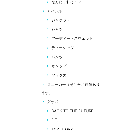
なんだこれは！？
アパレル
ジャケット
シャツ
フーディー・スウェット
ティーシャツ
パンツ
キャップ
ソックス
スニーカー（そこそこ自信あり
ます）
グッズ
BACK TO THE FUTURE
E.T.
TOY STORY