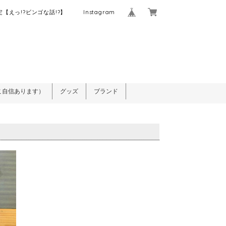
【えっ!?ビンゴな話!?】
Instagram
こ自信あります）
グッズ
ブランド