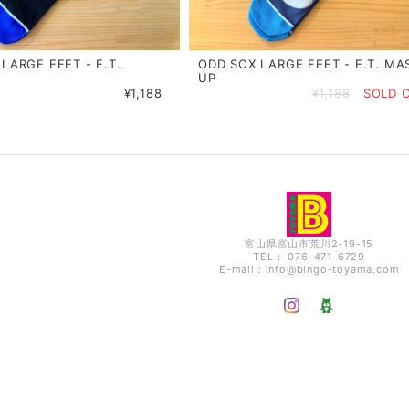
LARGE FEET - E.T.
ODD SOX LARGE FEET - E.T. MA
UP
¥1,188
¥1,188
SOLD 
富山県富山市荒川2-19-15
TEL： 076-471-6729
E-mail：
info@bingo-toyama.com