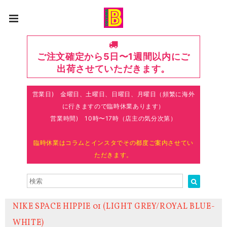
ご注文確定から5日〜1週間以内にご
出荷させていただきます。
営業日) 金曜日、土曜日、日曜日、月曜日（頻繁に海外
に行きますので臨時休業あります）
営業時間) 10時〜17時（店主の気分次第）
臨時休業はコラムとインスタでその都度ご案内させてい
ただきます。
NIKE SPACE HIPPIE 01 (LIGHT GREY/ROYAL BLUE-
WHITE)