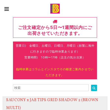
ご注文確定から5日〜1週間以内にご
出荷させていただきます。
営業日) 金曜日、土曜日、日曜日、月曜日（頻繁に海外
に行きますので臨時休業あります）
営業時間) 10時〜17時（店主の気分次第）
臨時休業はコラムとインスタでその都度ご案内させてい
ただきます。
SAUCONY x JAE TIPS GRID SHADOW 2 (BROWN
MULTI)