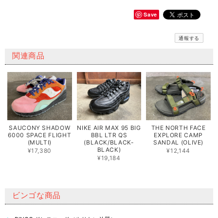
Save
通報する
関連商品
SAUCONY SHADOW
NIKE AIR MAX 95 BIG
THE NORTH FACE
6000 SPACE FLIGHT
BBL LTR QS
EXPLORE CAMP
(MULTI)
(BLACK/BLACK-
SANDAL (OLIVE)
BLACK)
¥17,380
¥12,144
¥19,184
ビンゴな商品