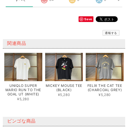
Save
通報する
関連商品
UNIQLO SUPER
MICKEY MOUSE TEE
FELIX THE CAT TEE
MARIO RUN TO THE
(BLACK)
(CHARCOAL GREY)
GOAL UT (WHITE)
¥5,280
¥5,280
¥5,280
ビンゴな商品