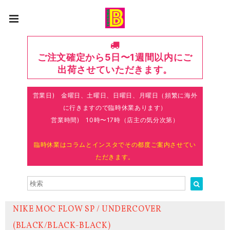
ご注文確定から5日〜1週間以内にご
出荷させていただきます。
営業日) 金曜日、土曜日、日曜日、月曜日（頻繁に海外
に行きますので臨時休業あります）
営業時間) 10時〜17時（店主の気分次第）
臨時休業はコラムとインスタでその都度ご案内させてい
ただきます。
NIKE MOC FLOW SP / UNDERCOVER
(BLACK/BLACK-BLACK)