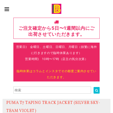
ご注文確定から5日〜1週間以内にご
出荷させていただきます。
営業日) 金曜日、土曜日、日曜日、月曜日（頻繁に海外
に行きますので臨時休業あります）
営業時間) 10時〜17時（店主の気分次第）
臨時休業はコラムとインスタでその都度ご案内させてい
ただきます。
PUMA T7 TAPING TRACK JACKET (SILVER SKY-
TEAM VIOLET)