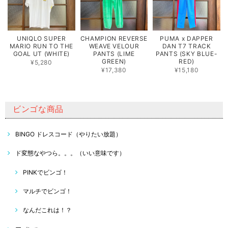
UNIQLO SUPER
CHAMPION REVERSE
PUMA x DAPPER
MARIO RUN TO THE
WEAVE VELOUR
DAN T7 TRACK
GOAL UT (WHITE)
PANTS (LIME
PANTS (SKY BLUE-
GREEN)
RED)
¥5,280
¥17,380
¥15,180
ビンゴな商品
BINGO ドレスコード（やりたい放題）
ド変態なやつら。。。（いい意味です）
PINKでビンゴ！
マルチでビンゴ！
なんだこれは！？