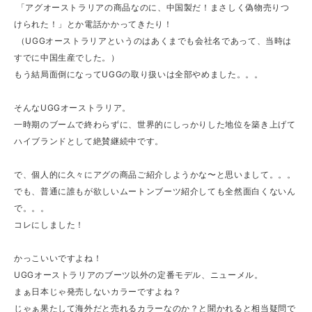
「アグオーストラリアの商品なのに、中国製だ！まさしく偽物売りつ
けられた！」とか電話かかってきたり！
（UGGオーストラリアというのはあくまでも会社名であって、当時は
すでに中国生産でした。）
もう結局面倒になってUGGの取り扱いは全部やめました。。。
そんなUGGオーストラリア。
一時期のブームで終わらずに、世界的にしっかりした地位を築き上げて
ハイブランドとして絶賛継続中です。
で、個人的に久々にアグの商品ご紹介しようかな〜と思いまして。。。
でも、普通に誰もが欲しいムートンブーツ紹介しても全然面白くないん
で。。。
コレにしました！
かっこいいですよね！
UGGオーストラリアのブーツ以外の定番モデル、ニューメル。
まぁ日本じゃ発売しないカラーですよね？
じゃぁ果たして海外だと売れるカラーなのか？と聞かれると相当疑問で