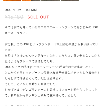
UGG NEUMEL (CLMN)
¥15,180
SOLD OUT
今では誰でも知っているモコモコのムートンブーツでおなじみのUGG
オーストラリア。
実は私、このUGGというブランド、日本上陸初年度から取り扱ってい
ます。
当時は「冬場のビルケン的な〜」とか、もうちょい良い例えないのかと
思うようなフレーズで浸透してたり。
UGGをアグと呼ばずに”ユージージー”と呼ぶ方の方が多かったり。
とにかくクラシックブーツに代表される不恰好なボテッとした履物がや
たらと街で浮きまくっていた記憶あります。
そして、とにかく当時から高価でした。
おかげさまでビンゴランナーのお客様にはスタート時からウケにウケ
て、初年度からザクザク山積みで在庫持っていました。