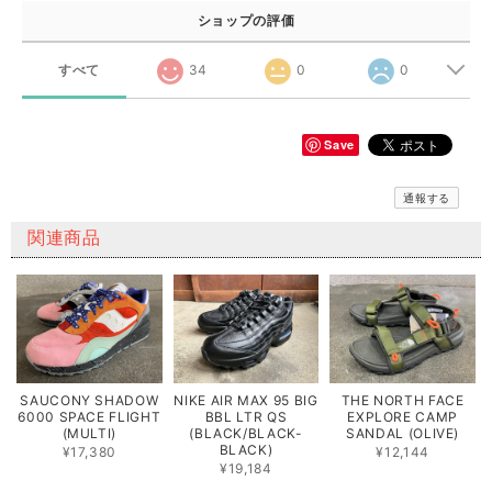
ショップの評価
すべて
34
0
0
Save
通報する
関連商品
SAUCONY SHADOW
NIKE AIR MAX 95 BIG
THE NORTH FACE
6000 SPACE FLIGHT
BBL LTR QS
EXPLORE CAMP
(MULTI)
(BLACK/BLACK-
SANDAL (OLIVE)
BLACK)
¥17,380
¥12,144
¥19,184