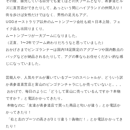
その後、販売している自分でも驚くほどの大ブームとなり、表参道ヒル
ズに直営店ができたりして、あっという間にハイブランドの仲間入り！
街を歩けば女性だけではなく、男性の足元もアグ。
UGGオーストラリア以外のムートンブーツ会社も続々日本上陸、フェ
イク品も出回りまくり。
ムートンブーツが一大ブームになりました。
（正直、1〜2年でブーム終わりだろうなと思っていました）
おかげさまでビンゴランナーは国内18足限定のアグブーツや国内数点の
バッグなどが納品されるたりして、アグの事ならお任せください的な感
じになっていました。
芸能人や、人気モデルが履いているブーツのスペシャルが、どういう訳
か表参道直営店と富山のビンゴナンチャラにしか売っていないと。。。
おかげで、毎日のように「どうして富山に売っているんですか？本物
ですか？」と電話かかってきたり。
本物なのに「友達が表参道店で買った商品と匂いが違う」とか電話か
かってきたり！
「右と左のブーツの高さが3ミリ違う！偽物だ！」とか電話かかってき
たり！