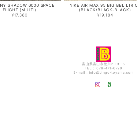
NY SHADOW 6000 SPACE
NIKE AIR MAX 95 BIG BBL LTR 
FLIGHT (MULTI)
(BLACK/BLACK-BLACK)
¥17,380
¥19,184
富山県富山市荒川2-19-15
TEL： 076-471-6729
E-mail：
info@bingo-toyama.com