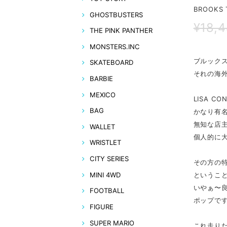
BROOKS 
GHOSTBUSTERS
¥18,
THE PINK PANTHER
MONSTERS.INC
ブルック
SKATEBOARD
それの海
BARBIE
MEXICO
LISA 
BAG
かなり有
無知な店
WALLET
個人的に
WRISTLET
CITY SERIES
その方の
というこ
MINI 4WD
いやぁ〜
FOOTBALL
ポップで
FIGURE
SUPER MARIO
これ走り