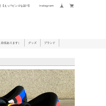
【えっ!?ビンゴな話!?】
Instagram
こ自信あります）
グッズ
ブランド