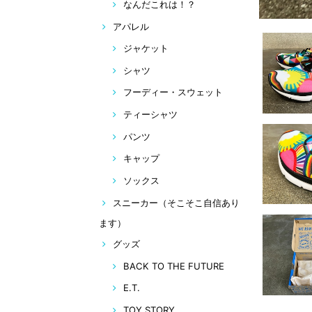
なんだこれは！？
アパレル
ジャケット
シャツ
フーディー・スウェット
ティーシャツ
パンツ
キャップ
ソックス
スニーカー（そこそこ自信あり
ます）
グッズ
BACK TO THE FUTURE
E.T.
TOY STORY