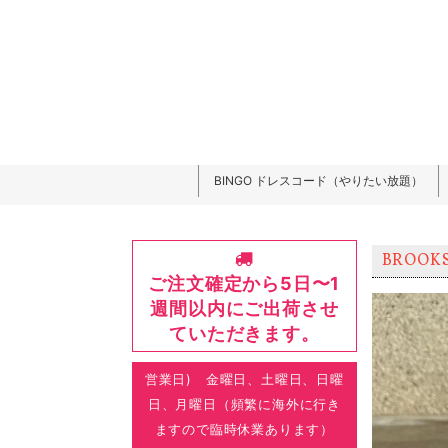
BINGO ドレスコード（やりたい放題）
BROOKS
ご注文確定から5日〜1
週間以内にご出荷させ
ていただきます。
営業日) 金曜日、土曜日、日曜
日、月曜日（頻繁に海外に行き
ますので臨時休業あります）