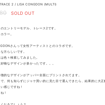
TRACE 2 / LISA CONGDON (MULTI)
480
SOLD OUT
スのエントリーモデル、トレース2です。
外カラー。
CONGDONさんって女性アーティストとのコラボです。
名な方らしいです。
主は色々検索してみました。
大好物なデザインが多かったです。。。
特徴的なデザインがアッパー全面にプリントされてます。
とで、何も知らずにジャケ買い的に見た目で選んできたら、結果的に大正
良い感じですね！
すね！
たくなるでしょう？