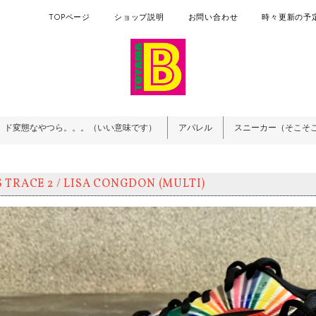
TOPページ
ショップ説明
お問い合わせ
時々更新の予定
ド変態なやつら。。。（いい意味です）
アパレル
スニーカー（そこそ
 TRACE 2 / LISA CONGDON (MULTI)