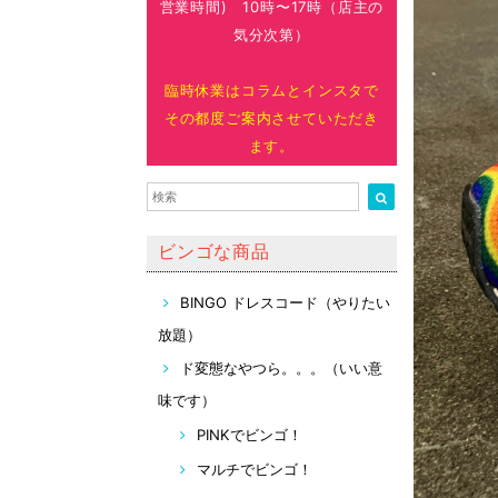
営業時間) 10時〜17時（店主の
気分次第）
臨時休業はコラムとインスタで
その都度ご案内させていただき
ます。
ビンゴな商品
BINGO ドレスコード（やりたい
放題）
ド変態なやつら。。。（いい意
味です）
PINKでビンゴ！
マルチでビンゴ！