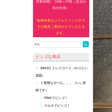
営業時間) 10時〜17時（店主の
気分次第）
臨時休業はコラムとインスタで
その都度ご案内させていただき
ます。
ビンゴな商品
BINGO ドレスコード（やりたい
放題）
ド変態なやつら。。。（いい意
味です）
PINKでビンゴ！
マルチでビンゴ！