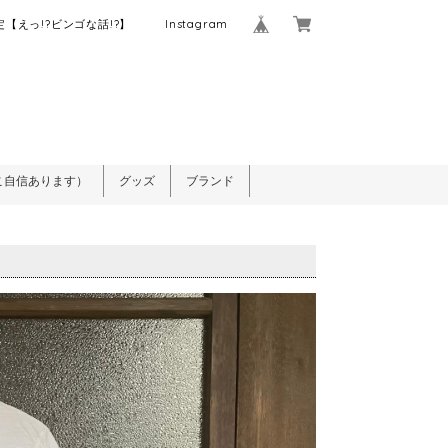
【えっ!?ビンゴな話!?】
Instagram
こ自信あります）
グッズ
ブランド