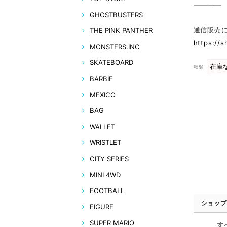
————
GHOSTBUSTERS
通信販売
THE PINK PANTHER
https://
MONSTERS.INC
SKATEBOARD
種類
BARBIE
MEXICO
BAG
WALLET
WRISTLET
CITY SERIES
MINI 4WD
FOOTBALL
ショップ
FIGURE
SUPER MARIO
す