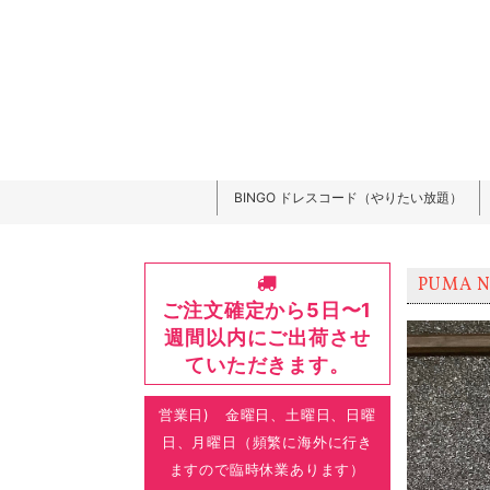
BINGO ドレスコード（やりたい放題）
PUMA N
ご注文確定から5日〜1
週間以内にご出荷させ
ていただきます。
営業日) 金曜日、土曜日、日曜
日、月曜日（頻繁に海外に行き
ますので臨時休業あります）