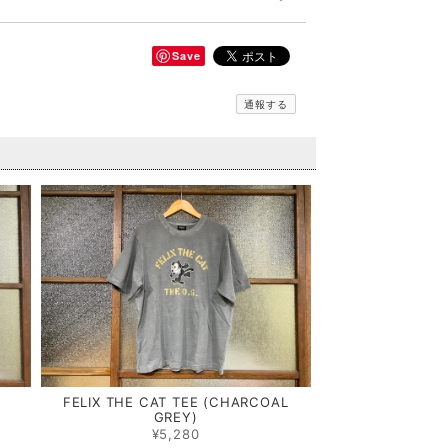
Save
通報する
)
FELIX THE CAT TEE (CHARCOAL
GREY)
¥5,280