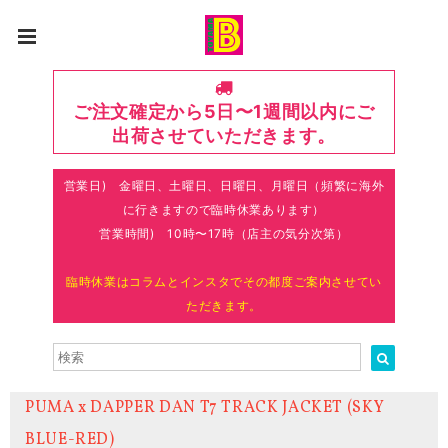
ご注文確定から5日〜1週間以内にご
出荷させていただきます。
営業日) 金曜日、土曜日、日曜日、月曜日（頻繁に海外
に行きますので臨時休業あります）
営業時間) 10時〜17時（店主の気分次第）
臨時休業はコラムとインスタでその都度ご案内させてい
ただきます。
PUMA x DAPPER DAN T7 TRACK JACKET (SKY
BLUE-RED)