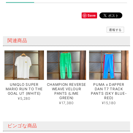
Save
通報する
関連商品
UNIQLO SUPER
CHAMPION REVERSE
PUMA x DAPPER
MARIO RUN TO THE
WEAVE VELOUR
DAN T7 TRACK
GOAL UT (WHITE)
PANTS (LIME
PANTS (SKY BLUE-
GREEN)
RED)
¥5,280
¥17,380
¥15,180
ビンゴな商品