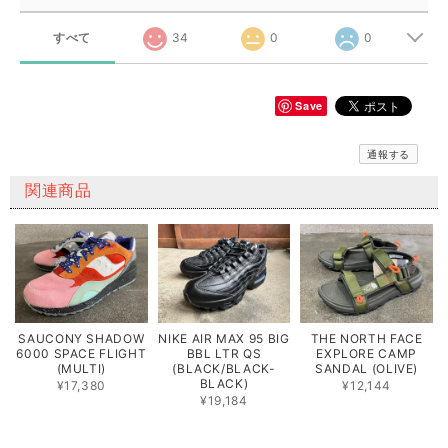
すべて
34
0
0
Save
通報する
関連商品
SAUCONY SHADOW
NIKE AIR MAX 95 BIG
THE NORTH FACE
6000 SPACE FLIGHT
BBL LTR QS
EXPLORE CAMP
(MULTI)
(BLACK/BLACK-
SANDAL (OLIVE)
BLACK)
¥17,380
¥12,144
¥19,184