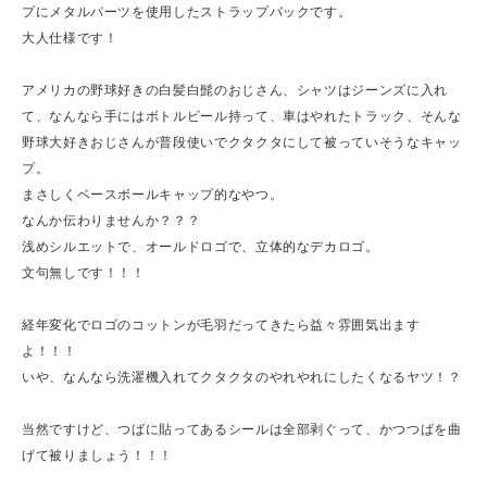
プにメタルパーツを使用したストラップバックです。
大人仕様です！
アメリカの野球好きの白髪白髭のおじさん、シャツはジーンズに入れ
て、なんなら手にはボトルビール持って、車はやれたトラック、そんな
野球大好きおじさんが普段使いでクタクタにして被っていそうなキャッ
プ。
まさしくベースボールキャップ的なやつ。
なんか伝わりませんか？？？
浅めシルエットで、オールドロゴで、立体的なデカロゴ。
文句無しです！！！
経年変化でロゴのコットンが毛羽だってきたら益々雰囲気出ます
よ！！！
いや、なんなら洗濯機入れてクタクタのやれやれにしたくなるヤツ！？
当然ですけど、つばに貼ってあるシールは全部剥ぐって、かつつばを曲
げて被りましょう！！！