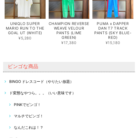
UNIQLO SUPER
CHAMPION REVERSE
PUMA x DAPPER
MARIO RUN TO THE
WEAVE VELOUR
DAN T7 TRACK
GOAL UT (WHITE)
PANTS (LIME
PANTS (SKY BLUE-
GREEN)
RED)
¥5,280
¥17,380
¥15,180
ビンゴな商品
BINGO ドレスコード（やりたい放題）
ド変態なやつら。。。（いい意味です）
PINKでビンゴ！
マルチでビンゴ！
なんだこれは！？