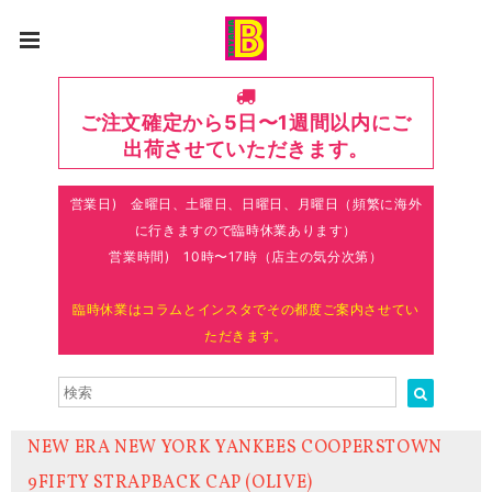
ご注文確定から5日〜1週間以内にご
出荷させていただきます。
営業日) 金曜日、土曜日、日曜日、月曜日（頻繁に海外
に行きますので臨時休業あります）
営業時間) 10時〜17時（店主の気分次第）
臨時休業はコラムとインスタでその都度ご案内させてい
ただきます。
NEW ERA NEW YORK YANKEES COOPERSTOWN
9FIFTY STRAPBACK CAP (OLIVE)