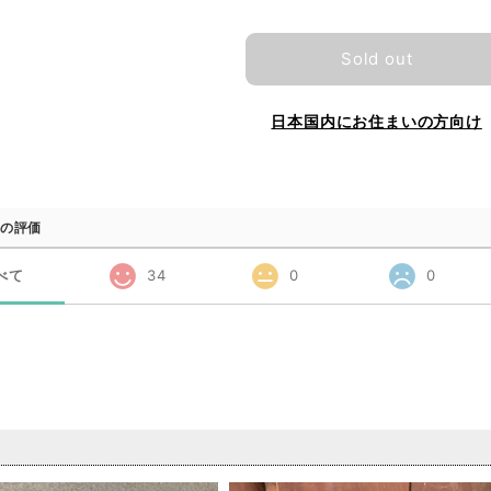
Sold out
日本国内にお住まいの方向け
の評価
べて
34
0
0
品