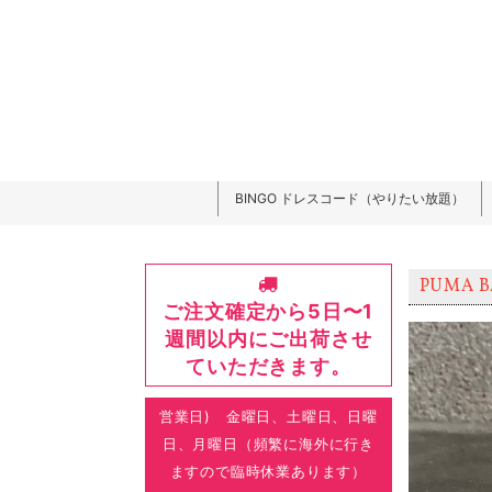
BINGO ドレスコード（やりたい放題）
PUMA B
ご注文確定から5日〜1
週間以内にご出荷させ
ていただきます。
営業日) 金曜日、土曜日、日曜
日、月曜日（頻繁に海外に行き
ますので臨時休業あります）