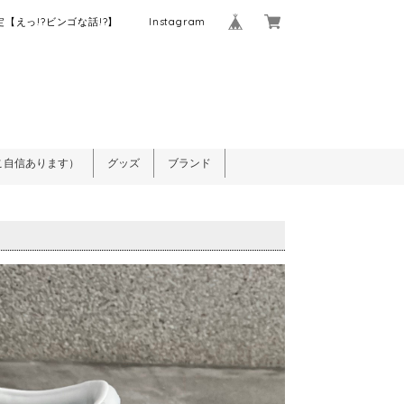
【えっ!?ビンゴな話!?】
Instagram
こ自信あります）
グッズ
ブランド