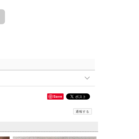
Save
通報する