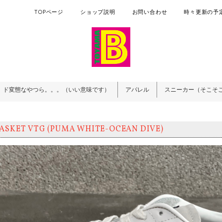
TOPページ
ショップ説明
お問い合わせ
時々更新の予定
ド変態なやつら。。。（いい意味です）
アパレル
スニーカー（そこそ
ASKET VTG (PUMA WHITE-OCEAN DIVE)