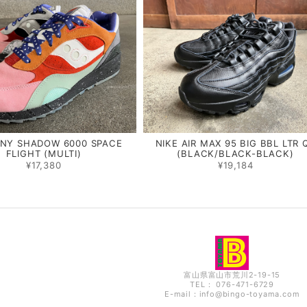
NY SHADOW 6000 SPACE
NIKE AIR MAX 95 BIG BBL LTR 
FLIGHT (MULTI)
(BLACK/BLACK-BLACK)
¥17,380
¥19,184
富山県富山市荒川2-19-15
TEL： 076-471-6729
E-mail：
info@bingo-toyama.com