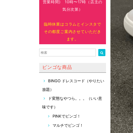
営業時間) 10時〜17時（店主の
気分次第）
臨時休業はコラムとインスタで
その都度ご案内させていただき
ます。
ビンゴな商品
BINGO ドレスコード（やりたい
放題）
ド変態なやつら。。。（いい意
味です）
PINKでビンゴ！
マルチでビンゴ！