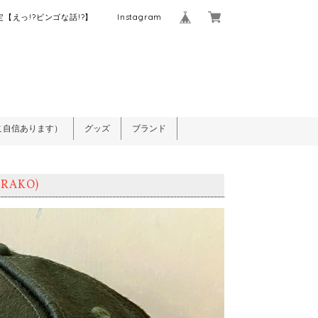
【えっ!?ビンゴな話!?】
Instagram
こ自信あります）
グッズ
ブランド
ARAKO)