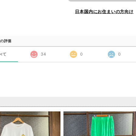
日本国内にお住まいの方向け
の評価
べて
34
0
0
品