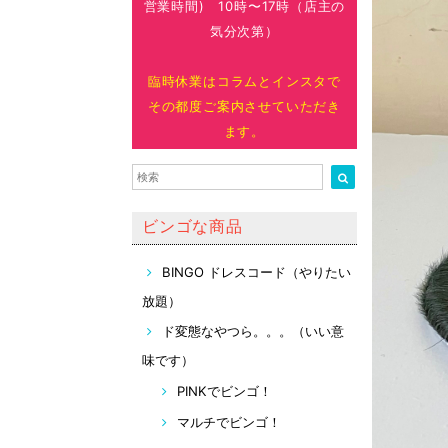
営業時間) 10時〜17時（店主の
気分次第）
臨時休業はコラムとインスタで
その都度ご案内させていただき
ます。
ビンゴな商品
BINGO ドレスコード（やりたい
放題）
ド変態なやつら。。。（いい意
味です）
PINKでビンゴ！
マルチでビンゴ！