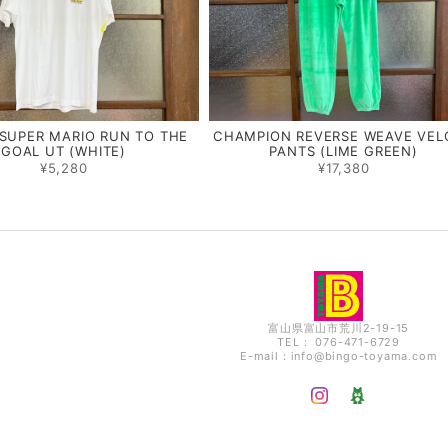
SUPER MARIO RUN TO THE
CHAMPION REVERSE WEAVE VEL
GOAL UT (WHITE)
PANTS (LIME GREEN)
¥5,280
¥17,380
富山県富山市荒川2-19-15
TEL： 076-471-6729
E-mail：
info@bingo-toyama.com