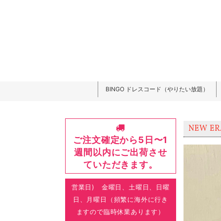
BINGO ドレスコード（やりたい放題）
NEW ER
ご注文確定から5日〜1
週間以内にご出荷させ
ていただきます。
営業日) 金曜日、土曜日、日曜
日、月曜日（頻繁に海外に行き
ますので臨時休業あります）