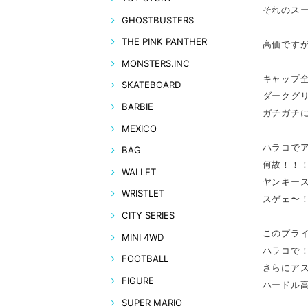
それのス
GHOSTBUSTERS
THE PINK PANTHER
高価です
MONSTERS.INC
キャップ
SKATEBOARD
ダークグ
BARBIE
ガチガチ
MEXICO
ハラコで
BAG
何故！！
WALLET
ヤンキー
WRISTLET
スゲェ〜
CITY SERIES
このプラ
MINI 4WD
ハラコで
FOOTBALL
さらにア
FIGURE
ハードル
SUPER MARIO