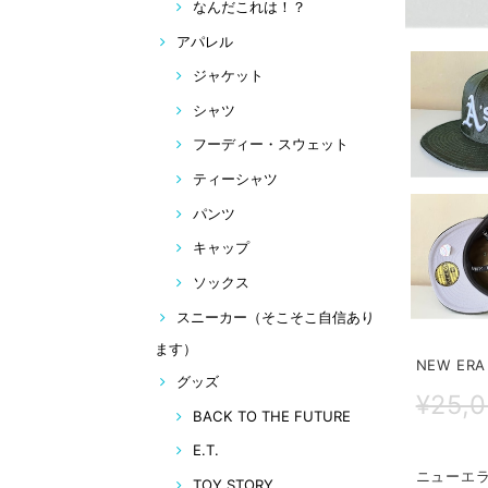
なんだこれは！？
アパレル
ジャケット
シャツ
フーディー・スウェット
ティーシャツ
パンツ
キャップ
ソックス
スニーカー（そこそこ自信あり
ます）
NEW ERA
グッズ
¥25,
BACK TO THE FUTURE
E.T.
ニューエラ
TOY STORY