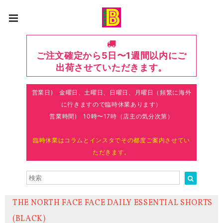
ご注文確定から5日〜1週間以内にご
出荷させていただきます。
営業日) 金曜日、土曜日、日曜日、月曜日（頻繁に海外
に行きますので臨時休業あります）
営業時間) 10時〜17時（店主の気分次第）
臨時休業はコラムとインスタでその都度ご案内させてい
ただきます。
THE NORTH FACE FACE DAILY ESSENTIAL SHORTS
(BLACK)