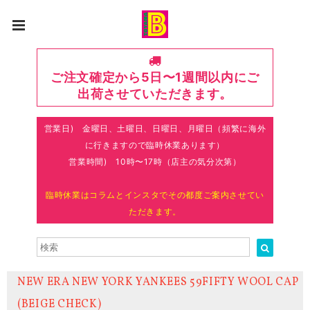
ご注文確定から5日〜1週間以内にご
出荷させていただきます。
営業日) 金曜日、土曜日、日曜日、月曜日（頻繁に海外
に行きますので臨時休業あります）
営業時間) 10時〜17時（店主の気分次第）
臨時休業はコラムとインスタでその都度ご案内させてい
ただきます。
NEW ERA NEW YORK YANKEES 59FIFTY WOOL CAP
(BEIGE CHECK)