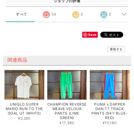
ショップの評価
すべて
34
0
0
Save
通報する
関連商品
UNIQLO SUPER
CHAMPION REVERSE
PUMA x DAPPER
MARIO RUN TO THE
WEAVE VELOUR
DAN T7 TRACK
GOAL UT (WHITE)
PANTS (LIME
PANTS (SKY BLUE-
GREEN)
RED)
¥5,280
¥17,380
¥15,180