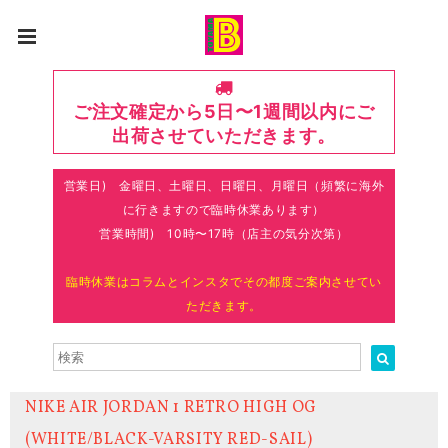
ご注文確定から5日〜1週間以内にご
出荷させていただきます。
営業日) 金曜日、土曜日、日曜日、月曜日（頻繁に海外
に行きますので臨時休業あります）
営業時間) 10時〜17時（店主の気分次第）
臨時休業はコラムとインスタでその都度ご案内させてい
ただきます。
NIKE AIR JORDAN 1 RETRO HIGH OG
(WHITE/BLACK-VARSITY RED-SAIL)